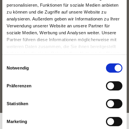
personalisieren, Funktionen für soziale Medien anbieten
zu können und die Zugriffe auf unsere Website zu
Informationen zur Online-Streitbeilegung
analysieren. Außerdem geben wir Informationen zu Ihrer
Verwendung unserer Website an unsere Partner für
gemäß Art. 14 Abs. 1 ODR-VO
soziale Medien, Werbung und Analysen weiter. Unsere
Partner führen diese Informationen möglicherweise mit
Die
EU
-Kommission bietet die Möglichkeit zur
weiteren Daten zusammen, die Sie ihnen bereitgestellt
Online-Streitbeilegung auf einer von ihr betriebenen
haben oder die sie im Rahmen Ihrer Nutzung der Dienste
Plattform (sog. „OS-Plattform“). Die
OS
-Plattform
gesammelt haben.
E
kann als Anlaufstelle zur außergerichtlichen
Notwendig
i
Beilegung von Streitigkeiten aus Online-
n
Kaufverträgen oder Dienstleistungsverträgen dienen.
w
Präferenzen
Diese Plattform ist über den externen Link
i
https://ec.europa.eu/consumers/odr
zu erreichen.
l
l
Statistiken
i
g
Marketing
u
Copyright ©